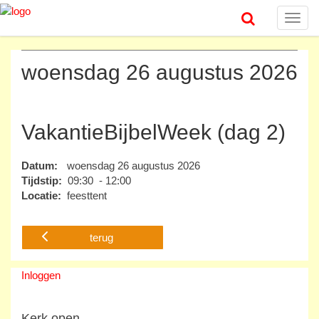
Toggl
navig
woensdag 26 augustus 2026
VakantieBijbelWeek (dag 2)
Datum:
woensdag 26 augustus 2026
Tijdstip:
09:30 - 12:00
Locatie:
feesttent
terug
Inloggen
Kerk open