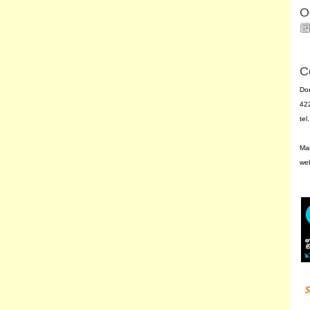
O
C
Do
42
te
Mai
we