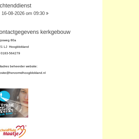
chtenddienst
16-08-2026 om 09:30
ontactgegevens kerkgebouw
rpsweg 80a
21 LJ Hoogblokland
l. 0183-564279
ladres beheerder website:
bsite@hervormdhoogblokland.nl