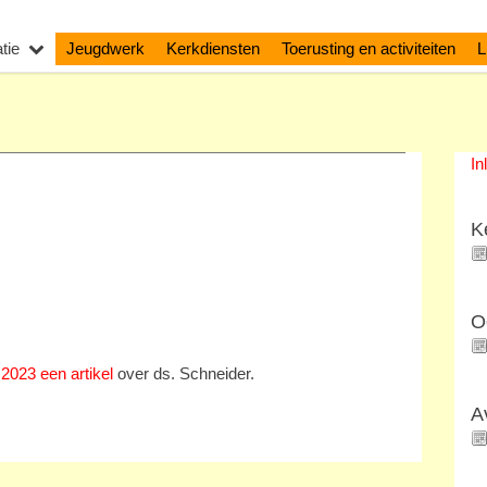
tie
Jeugdwerk
Kerkdiensten
Toerusting en activiteiten
L
In
K
O
2023 een artikel
over ds. Schneider.
A