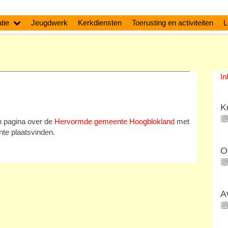
tie
Jeugdwerk
Kerkdiensten
Toerusting en activiteiten
L
In
K
en pagina over de
Hervormde gemeente Hoogblokland
met
nte plaatsvinden.
O
A