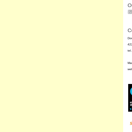
O
C
Do
42
te
Mai
we