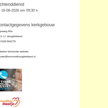
chtenddienst
16-08-2026 om 09:30
ontactgegevens kerkgebouw
rpsweg 80a
21 LJ Hoogblokland
l. 0183-564279
ladres beheerder website:
bsite@hervormdhoogblokland.nl